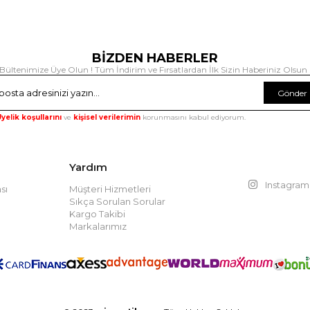
BİZDEN HABERLER
Bültenimize Üye Olun ! Tüm İndirim ve Fırsatlardan İlk Sizin Haberiniz Olsun 
Gönder
yelik koşullarını
ve
kişisel verilerimin
korunmasını kabul ediyorum.
Yardım
Instagram
sı
Müşteri Hizmetleri
Sıkça Sorulan Sorular
Kargo Takibi
Markalarımız