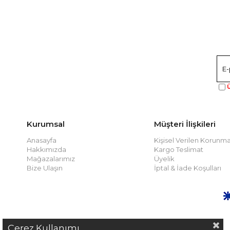
Ü
Kurumsal
Müşteri İlişkileri
Anasayfa
Kişisel Verilen Korunma
Hakkımızda
Kargo Teslimat
Mağazalarımız
Üyelik
Bize Ulaşın
İptal & İade Koşulları
Çerez Kullanımı